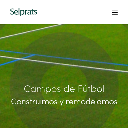
INICIO
EMPRESA
PROYECTOS
SERVICIOS
CONTACTO
Campos de Fútbol
PEDIR PRESUPUESTO
Construimos y remodelamos
ESPAÑOL