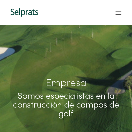
INICIO
EMPRESA
PROYECTOS
SERVICIOS
Empresa
CONTACTO
Somos especialistas en la
PEDIR PRESUPUESTO
construcción de campos de
golf
ESPAÑOL