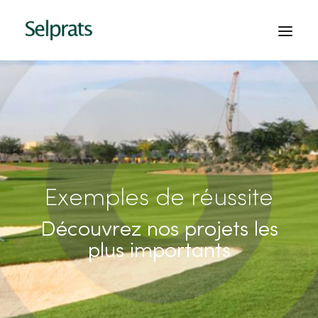
ACCUEIL
ENTREPRISE
PROJECTS
SERVICES
Exemples de réussite
CONTACTS
Découvrez nos projets les
DEMANDER UN DEVIS
plus importants
FRANÇAIS